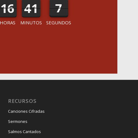
16
16
41
41
7
7
8
HORAS
MINUTOS
SEGUNDOS
RECURSOS
Canciones Cifradas
Sermones
Salmos Cantados