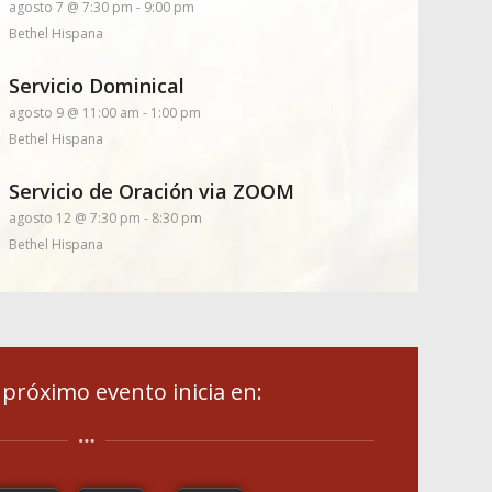
agosto 7 @ 7:30 pm
-
9:00 pm
Bethel Hispana
Servicio Dominical
agosto 9 @ 11:00 am
-
1:00 pm
Bethel Hispana
Servicio de Oración via ZOOM
agosto 12 @ 7:30 pm
-
8:30 pm
Bethel Hispana
próximo evento inicia en: