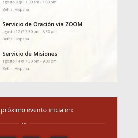
agosto 9 @ 11:00 am
-
1:00 pm
Bethel Hispana
Servicio de Oración via ZOOM
agosto 12 @ 7:30 pm
-
8:30 pm
Bethel Hispana
Servicio de Misiones
agosto 14 @ 7:30 pm
-
9:00 pm
Bethel Hispana
próximo evento inicia en: