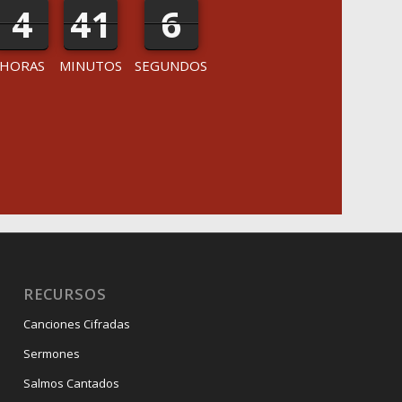
4
4
41
41
6
6
7
HORAS
MINUTOS
SEGUNDOS
RECURSOS
Canciones Cifradas
Sermones
Salmos Cantados