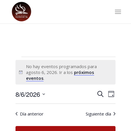
Eventos
No hay eventos programados para
en
agosto 6, 2026. Ir a los
próximos
Aviso
eventos
.
agosto
6,
Navegac
Navega
8/6/2026
Buscar
Día
de
de
2026
Selecciona
vistas
búsqued
la
de
Día anterior
Siguiente día
fecha.
Evento
y
vistas