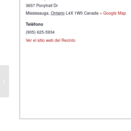
3657 Ponytrail Dr
Mississauga
,
Ontario
L4X 1W5
Canada
+ Google Map
Teléfono
(905) 625-5934
Ver el sitio web del Recinto
Servicio de Oración via ZOOM