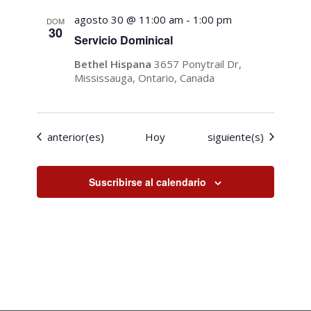
agosto 30 @ 11:00 am
-
1:00 pm
DOM
30
Servicio Dominical
Bethel Hispana
3657 Ponytrail Dr,
Mississauga, Ontario, Canada
Eventos
Eventos
anterior(es)
Hoy
siguiente(s)
Suscribirse al calendario