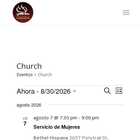
Church
Eventos
Church
Eventos
Navegac
Navega
Ahora
 - 
8/30/2026
Buscar
Lista
de
de
Selecciona
vistas
agosto 2026
búsqued
la
de
fecha.
Evento
y
agosto 7 @ 7:30 pm
-
9:00 pm
VIE
7
vistas
Servicio de Mujeres
de
Bethel Hispana
3657 Ponytrail Dr,