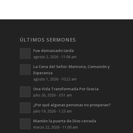
ÚLTIMOS SERMONES
Fue demasiado tarde
agosto 2, 2026 - 11:06 am
La Cena del Señor: Memoria, Comunión y
Esperanza
agosto 1, 2026 - 10:22 am
Una Vida Transformada Por Gracia
julio 26, 2026 - 3:51 am
¿Por qué algunas personas no prosperan?
julio 19, 2026 - 1:23 am
Mantén la puerta de Dios cerrada
marzo 22, 2026 - 11:00 am