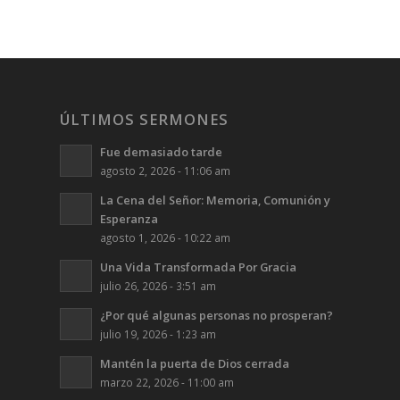
ÚLTIMOS SERMONES
Fue demasiado tarde
agosto 2, 2026 - 11:06 am
La Cena del Señor: Memoria, Comunión y
Esperanza
agosto 1, 2026 - 10:22 am
Una Vida Transformada Por Gracia
julio 26, 2026 - 3:51 am
¿Por qué algunas personas no prosperan?
julio 19, 2026 - 1:23 am
Mantén la puerta de Dios cerrada
marzo 22, 2026 - 11:00 am